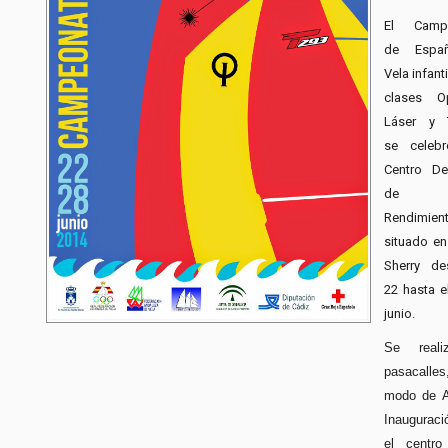
El Camp
de Espa
Vela infanti
clases Op
Láser y 
se celebr
Centro De
de A
Rendimien
situado en
Sherry de
22 hasta e
junio.
Se real
pasacal
modo de A
Inauguraci
el centro