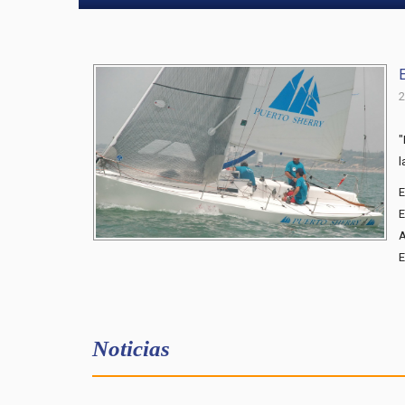
2
"
l
E
E
A
E
Noticias