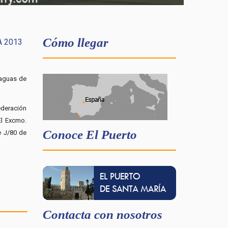
Cómo llegar
A 2013
 aguas de
ederación
El Excmo.
Conoce El Puerto
e J/80 de
Contacta con nosotros