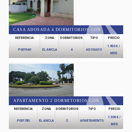
CASA ADOSADA 4 DORMITORIOS CON
REFERENCIA
ZONA
DORMITORIOS
TIPO
PRECIO
PISCINA COMÚN EN EL ANCLA
1.950 € /
P001560
EL ANCLA
4
ADOSADO
MES
APARTAMENTO 2 DORMITORIOS CON
REFERENCIA
ZONA
DORMITORIOS
TIPO
PRECIO
PISCINA COMÚN EN EL ANCLA
1.300 € /
P001783
EL ANCLA
2
APARTAMENTO
MES