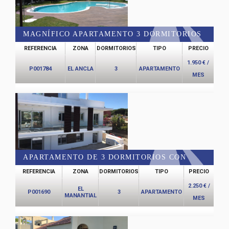
MAGNÍFICO APARTAMENTO 3 DORMITORIOS
REFERENCIA
ZONA
DORMITORIOS
TIPO
PRECIO
CON PISCINA COMÚN EN EL ANCLA
1.950 € /
P001784
EL ANCLA
3
APARTAMENTO
MES
APARTAMENTO DE 3 DORMITORIOS CON
REFERENCIA
ZONA
DORMITORIOS
TIPO
PRECIO
PISCINA COMÚN EN EL MANANTIAL
2.250 € /
EL
P001690
3
APARTAMENTO
MANANTIAL
MES